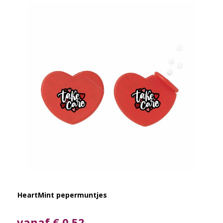
HeartMint pepermuntjes
vanaf € 0,52