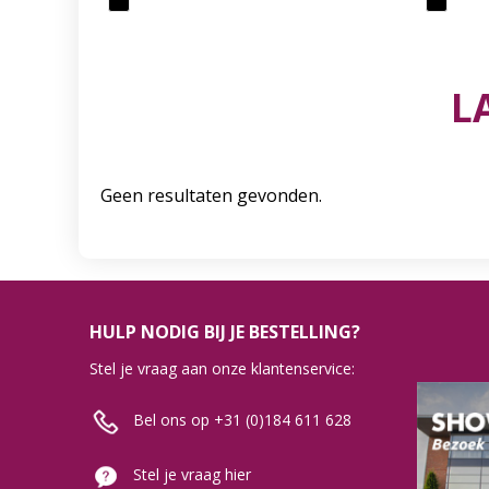
L
Geen resultaten gevonden.
HULP NODIG BIJ JE BESTELLING?
Stel je vraag aan onze klantenservice:
Bel ons op +31 (0)184 611 628
Stel je vraag hier