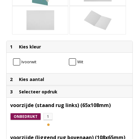
1
Kies kleur
Ivoorwit
Wit
2
Kies aantal
3
Selecteer opdruk
voorzijde (staand rug links) (65x108mm)
ONBEDRUKT
1
voorzijde (liggend rug bovenaan) (108x65mm)