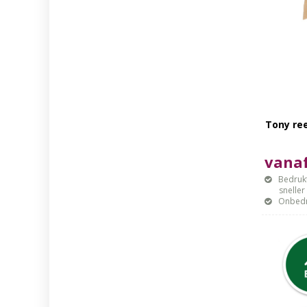
Tony re
vanaf
Bedrukt
sneller mo
Onbedr