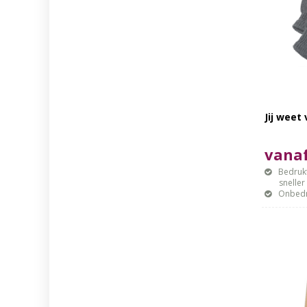
Jij weet
vanaf
Bedrukt
sneller mo
Onbedr