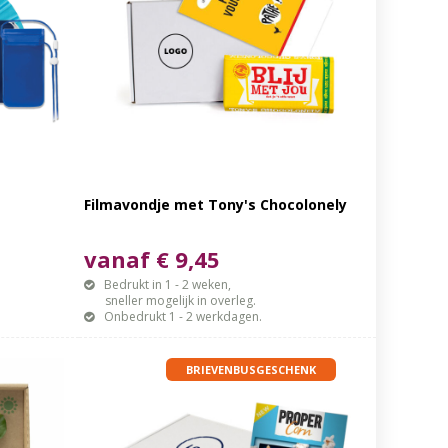
Filmavondje met Tony's Chocolonely
vanaf € 9,45
Bedrukt in 1 - 2 weken,
sneller mogelijk in overleg.
Onbedrukt 1 - 2 werkdagen.
BRIEVENBUSGESCHENK