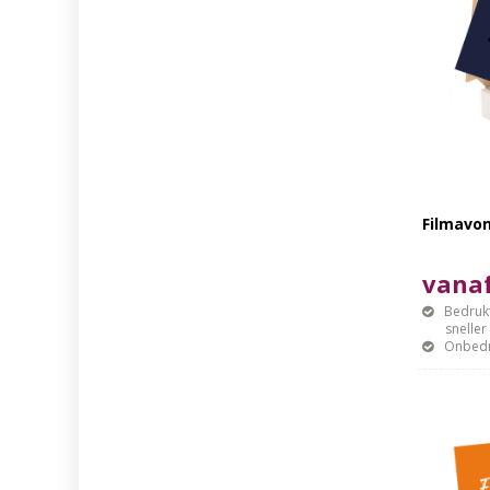
Filmavo
vanaf
Bedrukt
sneller mo
Onbedr