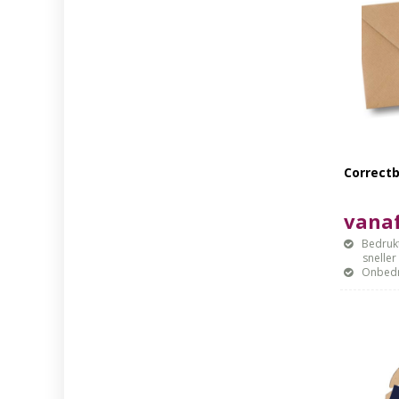
Correct
vanaf
Bedrukt
sneller mo
Onbedr