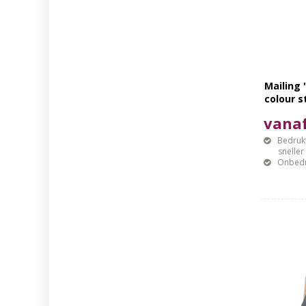
Mailing 
colour s
vanaf
Bedrukt
sneller mo
Onbedr