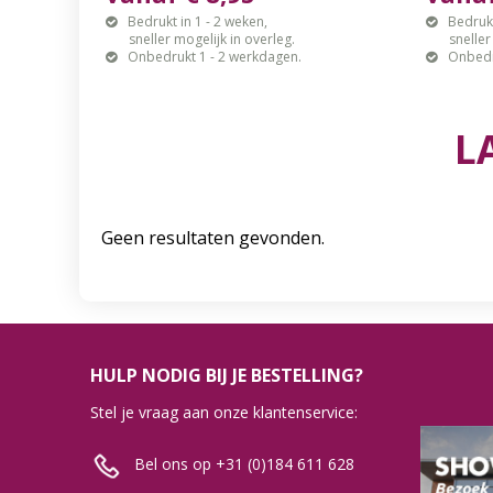
Bedrukt in 1 - 2 weken,
Bedrukt
sneller mogelijk in overleg.
sneller mo
Onbedrukt 1 - 2 werkdagen.
Onbedr
L
Geen resultaten gevonden.
HULP NODIG BIJ JE BESTELLING?
Stel je vraag aan onze klantenservice:
Bel ons op +31 (0)184 611 628