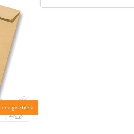
enbusgeschenk