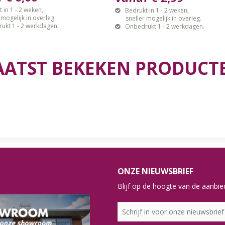
 in 1 - 2 weken,
Bedrukt in 1 - 2 weken,
gelijk in overleg.
sneller mogelijk in overleg.
ukt 1 - 2 werkdagen.
Onbedrukt 1 - 2 werkdagen.
AATST BEKEKEN PRODUCT
ONZE NIEUWSBRIEF
Blijf op de hoogte van de aanbied