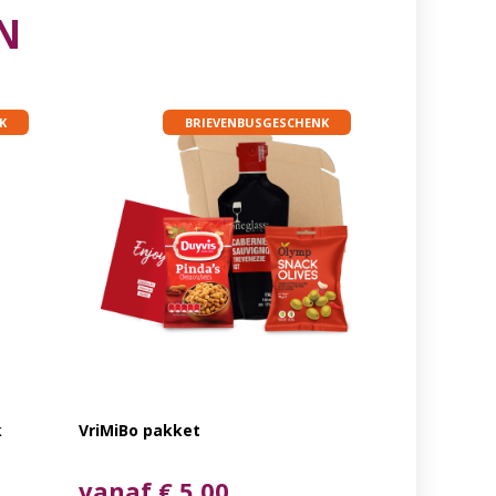
N
K
BRIEVENBUSGESCHENK
k
VriMiBo pakket
vanaf € 5,00