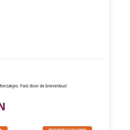
terzakjes. Past door de brievenbus!
N
K
BRIEVENBUSGESCHENK