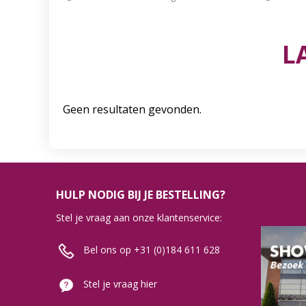
L
Geen resultaten gevonden.
HULP NODIG BIJ JE BESTELLING?
Stel je vraag aan onze klantenservice:
Bel ons op +31 (0)184 611 628
Stel je vraag hier