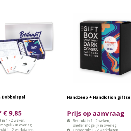
n Dobbelspel
Handzeep + Handlotion giftse
 € 9,85
Prijs op aanvraag
 in 1 - 2 weken,
Bedrukt in 1 - 2 weken,
gelijk in overleg.
sneller mogelijk in overleg.
ukt 1 - 2 werkdagen.
Onbedrukt 1 - 2 werkdagen.