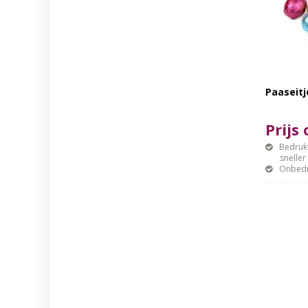
Paaseitj
Prijs
Bedrukt
sneller mo
Onbedr