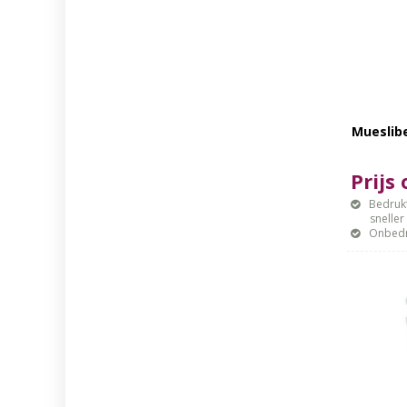
Mueslib
Prijs
Bedrukt
sneller mo
Onbedr