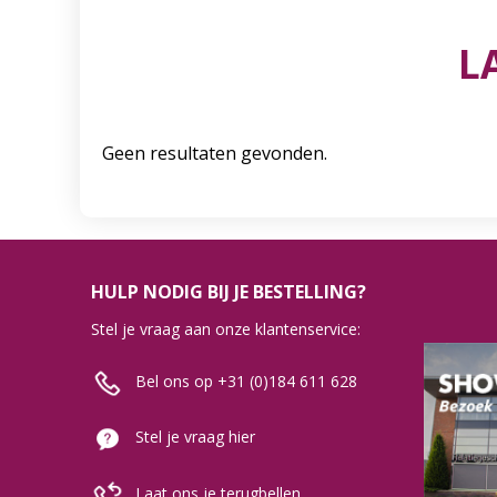
L
Geen resultaten gevonden.
HULP NODIG BIJ JE BESTELLING?
Stel je vraag aan onze klantenservice:
Bel ons op +31 (0)184 611 628
Stel je vraag hier
Laat ons je terugbellen