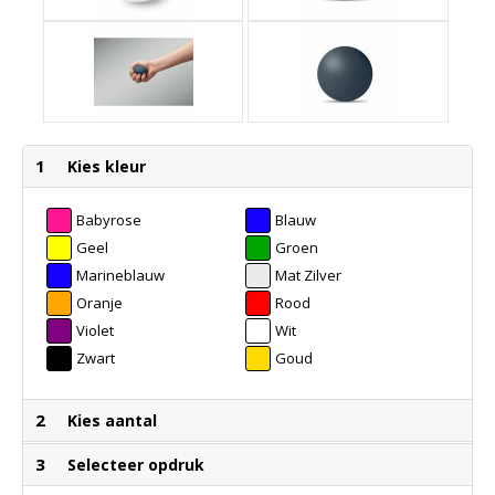
1
Kies kleur
Babyrose
Blauw
Geel
Groen
Marineblauw
Mat Zilver
Oranje
Rood
Violet
Wit
Zwart
Goud
2
Kies aantal
3
Selecteer opdruk