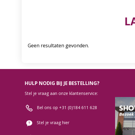
L
Geen resultaten gevonden.
HULP NODIG BIJ JE BESTELLING?
Stel je vraag aan onze klantenservice:
Bel ons op +31 (0)184 611 628
Stel je vraag hier