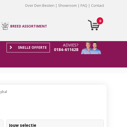
Over Den Besten
Showroom
FAQ
Contact
0
BREED ASSORTIMENT
ADVIES?
SNELLE OFFERTE
0184-611628
bybal
Jouw selectie