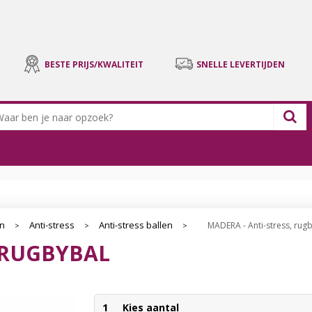
BESTE PRIJS/KWALITEIT
SNELLE LEVERTIJDEN
en
Anti-stress
Anti-stress ballen
MADERA - Anti-stress, rug
>
>
>
, RUGBYBAL
1
Kies aantal