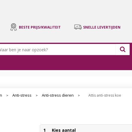
BESTE PRIJS/KWALITEIT
SNELLE LEVERTIJDEN
en
Anti-stress
Anti-stress dieren
Attis anti-stress koe
>
>
>
1
Kies aantal