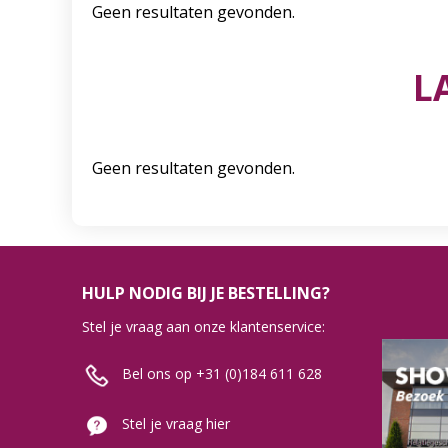
Geen resultaten gevonden.
L
Geen resultaten gevonden.
HULP NODIG BIJ JE BESTELLING?
Stel je vraag aan onze klantenservice:
Bel ons op +31 (0)184 611 628
Stel je vraag hier