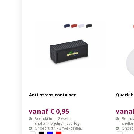
Anti-stress container
Quack 
vanaf € 0,95
vanaf
Bedrukt in 1 - 2 weken,
Bedrukt
sneller mogelijk in overleg.
sneller mo
Onbedrukt 1 - 2 werkdagen.
Onbedr