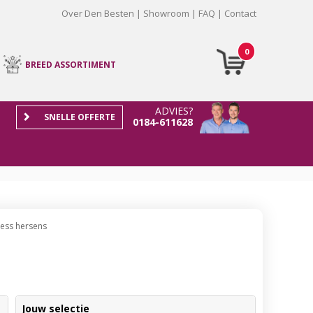
Over Den Besten
Showroom
FAQ
Contact
0
BREED ASSORTIMENT
ADVIES?
SNELLE OFFERTE
0184-611628
tress hersens
Jouw selectie