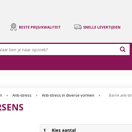
BESTE PRIJS/KWALITEIT
SNELLE LEVERTIJDEN
en
Anti-stress
Anti-stress in diverse vormen
Barrie anti-s
>
>
>
RSENS
1
Kies aantal