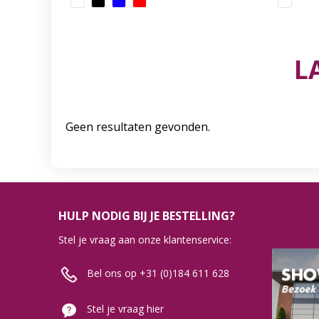
L
Geen resultaten gevonden.
HULP NODIG BIJ JE BESTELLING?
Stel je vraag aan onze klantenservice:
Bel ons op +31 (0)184 611 628
Stel je vraag hier