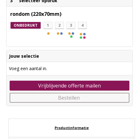
3
Selecteer opdruk
rondom (220x70mm)
ONBEDRUKT
1
2
3
4
Jouw selectie
Voeg een aantal in.
Vrijblijvende offerte mailen
Bestellen
Productinformatie