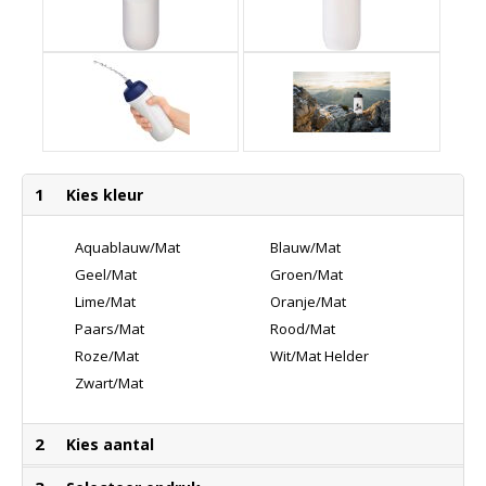
1
Kies kleur
Aquablauw/Mat
Blauw/Mat
Helder
Helder
Geel/Mat
Groen/Mat
Helder
Helder
Lime/Mat
Oranje/Mat
Helder
Helder
Paars/Mat
Rood/Mat
Helder
Helder
Roze/Mat
Wit/Mat Helder
Helder
Zwart/Mat
Helder
2
Kies aantal