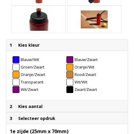
1
Kies kleur
Blauw/wit
Blauw/zwart
Groen/zwart
Oranje/wit
Oranje/zwart
Rood/zwart
Transparant
Wit/wit
Wit/zwart
Zwart/zwart
2
Kies aantal
3
Selecteer opdruk
1e zijde (25mm x 70mm)