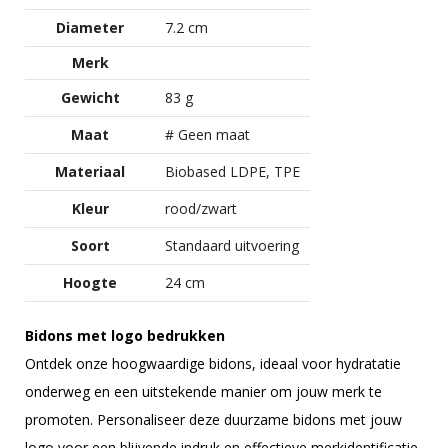
Diameter
7.2 cm
Merk
Gewicht
83 g
Maat
# Geen maat
Materiaal
Biobased LDPE, TPE
Kleur
rood/zwart
Soort
Standaard uitvoering
Hoogte
24 cm
Bidons met logo bedrukken
Ontdek onze hoogwaardige bidons, ideaal voor hydratatie
onderweg en een uitstekende manier om jouw merk te
promoten. Personaliseer deze duurzame bidons met jouw
logo voor een blijvende indruk en effectieve merkidentificatie.