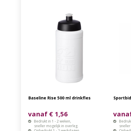
Baseline Rise 500 ml drinkfles
Sportbid
vanaf € 1,56
vanaf
Bedrukt in 1 - 2 weken,
Bedrukt
sneller mogelijk in overleg.
sneller mo
Onbedrukt 1 - 2 werkdagen.
Onbedr