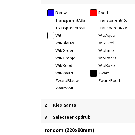
Blauw
Rood
Transparent/Blauw
Transparent/Rood
Transparent/Wit
Transparent/Zwart
Wit
Wit/Aqua
Wit/Blauw
Wit/Geel
Wit/Groen
Wit/Lime
Wit/Oranje
Wit/Paars
Wit/Rood
Wit/Roze
Wit/Zwart
Zwart
Zwart/Blauw
Zwart/Rood
Zwart/Wit
2
Kies aantal
3
Selecteer opdruk
rondom (220x90mm)