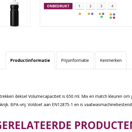
ONBEDRUKT
1
2
3
4
Productinformatie
Prijsinformatie
Kenmerken
 trekken deksel Volumecapaciteit is 650 ml. Mix en match kleuren om
krijk. BPA-vrij. Voldoet aan EN12875-1 en is vaatwasmachinebestendi
GERELATEERDE PRODUCTE