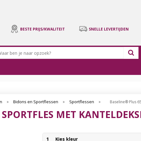
BESTE PRIJS/KWALITEIT
SNELLE LEVERTIJDEN
en
Bidons en Sportflessen
Sportflessen
Baseline® Plus 65
>
>
>
L SPORTFLES MET KANTELDEKS
1
Kies kleur