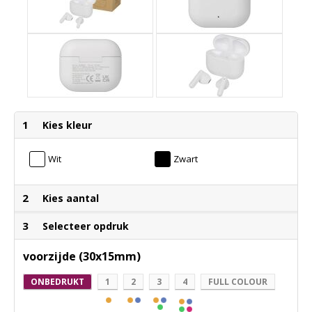
1
Kies kleur
Wit
Zwart
2
Kies aantal
3
Selecteer opdruk
voorzijde (30x15mm)
ONBEDRUKT
1
2
3
4
FULL COLOUR