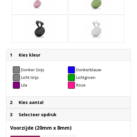
1
Kies kleur
Donker Grijs
Donkerblauw
Licht Grijs
Lichtgroen
Lila
Roze
2
Kies aantal
3
Selecteer opdruk
Voorzijde (20mm x 8mm)