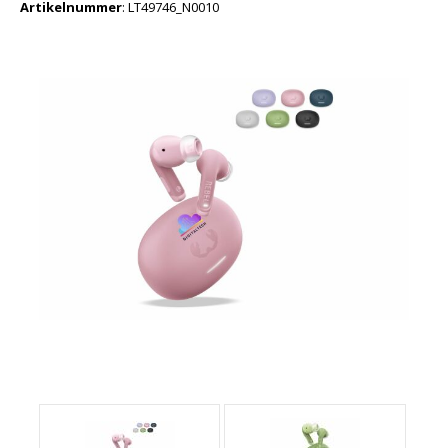
Artikelnummer
:
LT49746_N0010