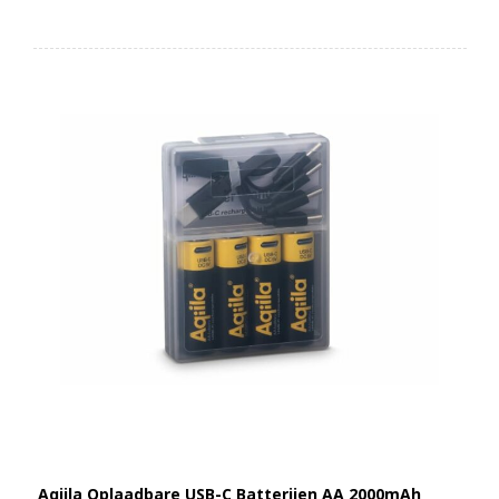
Aqiila Oplaadbare USB-C Batterijen AA 2000mAh