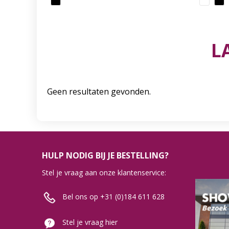
L
Geen resultaten gevonden.
HULP NODIG BIJ JE BESTELLING?
Stel je vraag aan onze klantenservice:
Bel ons op +31 (0)184 611 628
Stel je vraag hier