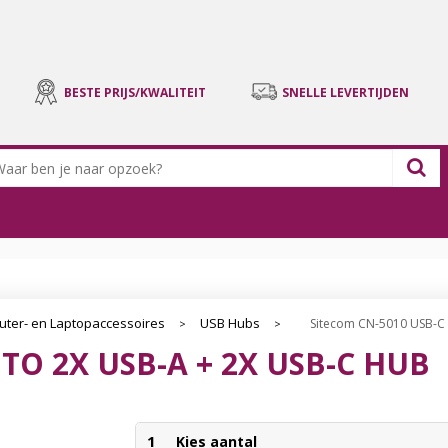
BESTE PRIJS/KWALITEIT
SNELLE LEVERTIJDEN
ter- en Laptopaccessoires
USB Hubs
Sitecom CN-5010 USB-C 
>
>
TO 2X USB-A + 2X USB-C HUB
1
Kies aantal