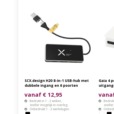
SCX.design H20 8-in-1 USB-hub met
Gaia 4 
dubbele ingang en 6 poorten
uitgang
dubbele
vanaf € 12,95
vanaf
plastic
Bedrukt in 1 - 2 weken,
Bedrukt
sneller mogelijk in overleg.
sneller mo
Onbedrukt 1 - 2 werkdagen.
Onbedr