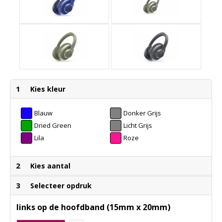
1
Kies kleur
Blauw
Donker Grijs
Dried Green
Licht Grijs
Lila
Roze
2
Kies aantal
3
Selecteer opdruk
links op de hoofdband (15mm x 20mm)