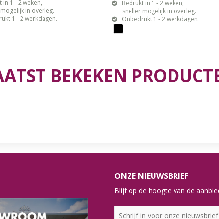
 in 1 - 2 weken,
Bedrukt in 1 - 2 weken,
gelijk in overleg.
sneller mogelijk in overleg.
ukt 1 - 2 werkdagen.
Onbedrukt 1 - 2 werkdagen.
AATST BEKEKEN PRODUCT
ONZE NIEUWSBRIEF
Blijf op de hoogte van de aanbied