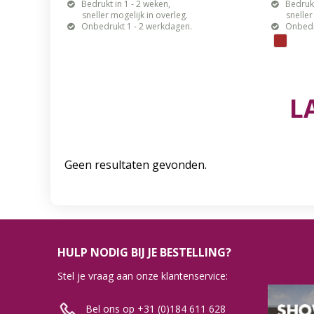
Bedrukt in 1 - 2 weken,
Bedrukt
sneller mogelijk in overleg.
sneller mo
Onbedrukt 1 - 2 werkdagen.
Onbedr
L
Geen resultaten gevonden.
HULP NODIG BIJ JE BESTELLING?
Stel je vraag aan onze klantenservice:
Bel ons op +31 (0)184 611 628