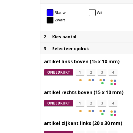
Blauw
Wit
Zwart
2
Kies aantal
3
Selecteer opdruk
artikel links boven (15 x 10 mm)
ONBEDRUKT
1
2
3
4
artikel rechts boven (15 x 10 mm)
ONBEDRUKT
1
2
3
4
artikel zijkant links (20 x 30 mm)