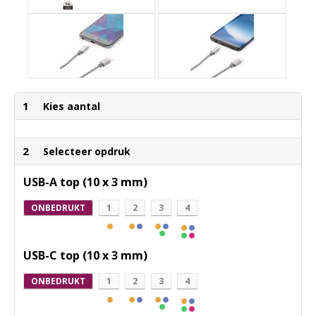
1
Kies aantal
2
Selecteer opdruk
USB-A top (10 x 3 mm)
ONBEDRUKT
1
2
3
4
USB-C top (10 x 3 mm)
ONBEDRUKT
1
2
3
4