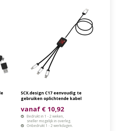
de
SCX.design C17 eenvoudig te
gebruiken oplichtende kabel
vanaf € 10,92
Bedrukt in 1 - 2 weken,
sneller mogelijk in overleg.
Onbedrukt 1 - 2 werkdagen.