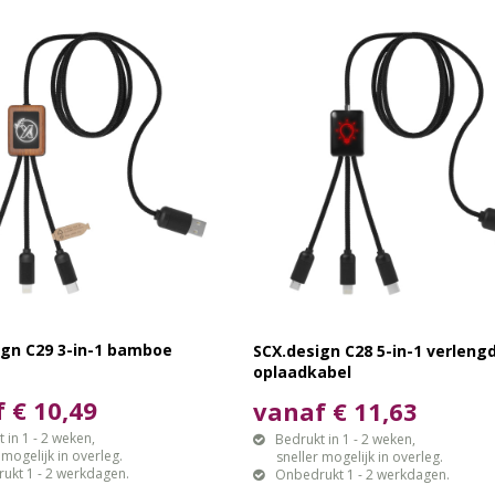
ign C29 3-in-1 bamboe
SCX.design C28 5-in-1 verleng
oplaadkabel
 € 10,49
vanaf € 11,63
 in 1 - 2 weken,
Bedrukt in 1 - 2 weken,
gelijk in overleg.
sneller mogelijk in overleg.
ukt 1 - 2 werkdagen.
Onbedrukt 1 - 2 werkdagen.