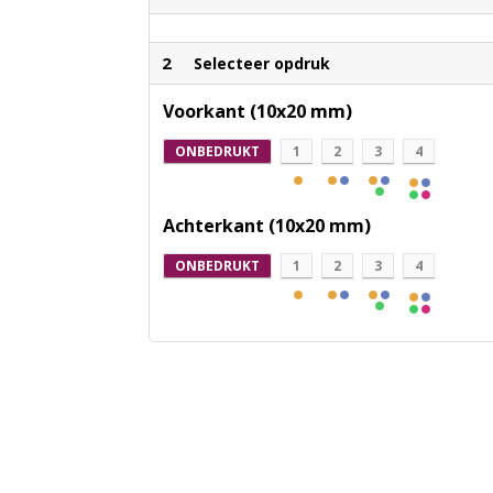
2
Selecteer opdruk
Voorkant (10x20 mm)
ONBEDRUKT
1
2
3
4
Achterkant (10x20 mm)
ONBEDRUKT
1
2
3
4