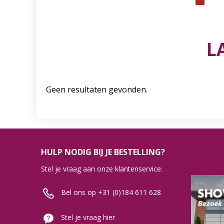
L
Geen resultaten gevonden.
HULP NODIG BIJ JE BESTELLING?
Stel je vraag aan onze klantenservice:
Bel ons op +31 (0)184 611 628
Stel je vraag hier