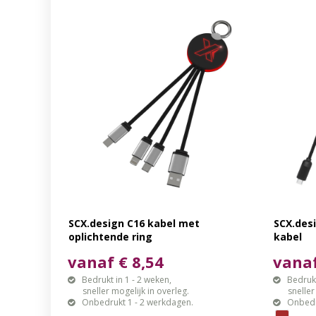
SCX.design C16 kabel met
SCX.des
oplichtende ring
kabel
vanaf € 8,54
vanaf
Bedrukt in 1 - 2 weken,
Bedrukt
sneller mogelijk in overleg.
sneller mo
Onbedrukt 1 - 2 werkdagen.
Onbedr