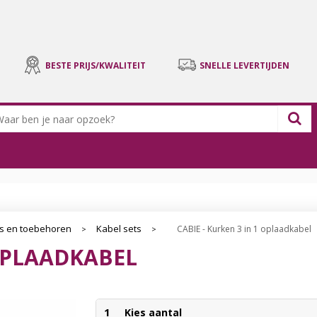
BESTE PRIJS/KWALITEIT
SNELLE LEVERTIJDEN
s en toebehoren
Kabel sets
CABIE - Kurken 3 in 1 oplaadkabel
>
>
 OPLAADKABEL
1
Kies aantal