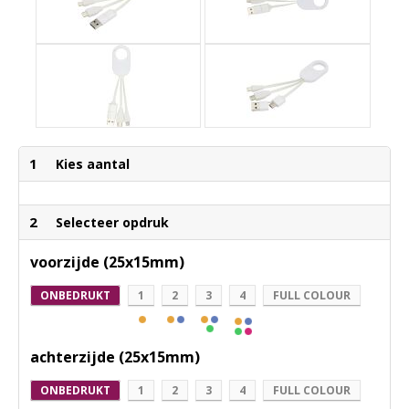
1
Kies aantal
2
Selecteer opdruk
voorzijde (25x15mm)
ONBEDRUKT
1
2
3
4
FULL COLOUR
achterzijde (25x15mm)
ONBEDRUKT
1
2
3
4
FULL COLOUR