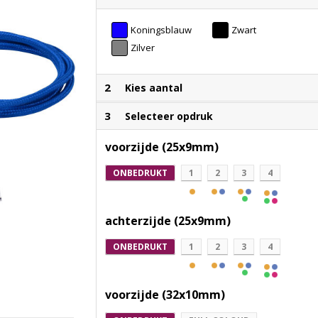
Koningsblauw
Zwart
Zilver
2
Kies aantal
3
Selecteer opdruk
voorzijde (25x9mm)
ONBEDRUKT
1
2
3
4
achterzijde (25x9mm)
ONBEDRUKT
1
2
3
4
voorzijde (32x10mm)