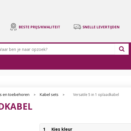
BESTE PRIJS/KWALITEIT
SNELLE LEVERTIJDEN
s en toebehoren
Kabel sets
Versatile 5 in 1 oplaadkabel
>
>
ADKABEL
1
Kies kleur