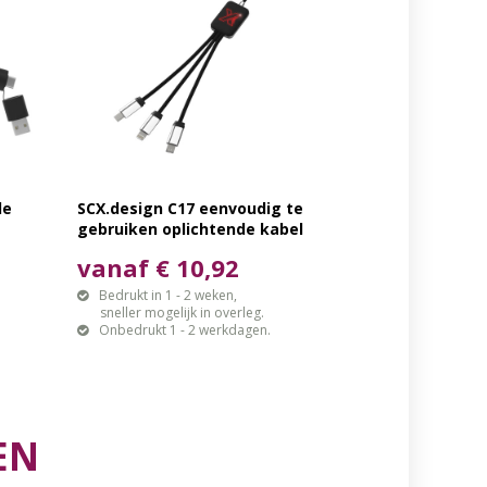
de
SCX.design C17 eenvoudig te
gebruiken oplichtende kabel
vanaf € 10,92
Bedrukt in 1 - 2 weken,
sneller mogelijk in overleg.
Onbedrukt 1 - 2 werkdagen.
EN