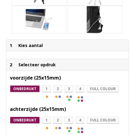
1
Kies aantal
2
Selecteer opdruk
voorzijde (25x15mm)
ONBEDRUKT
1
2
3
4
FULL COLOUR
achterzijde (25x15mm)
ONBEDRUKT
1
2
3
4
FULL COLOUR