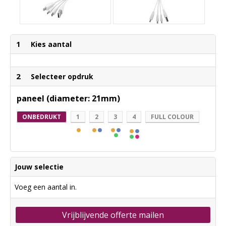
1
Kies aantal
2
Selecteer opdruk
paneel (diameter: 21mm)
ONBEDRUKT
1
2
3
4
FULL COLOUR
Jouw selectie
Voeg een aantal in.
Vrijblijvende offerte mailen