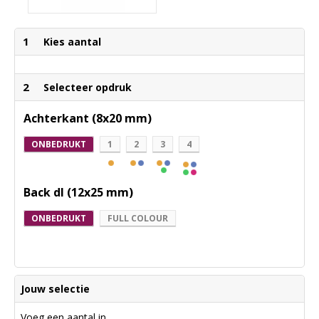
1
Kies aantal
2
Selecteer opdruk
Achterkant (8x20 mm)
ONBEDRUKT
1
2
3
4
Back dl (12x25 mm)
ONBEDRUKT
FULL COLOUR
Jouw selectie
Voeg een aantal in.