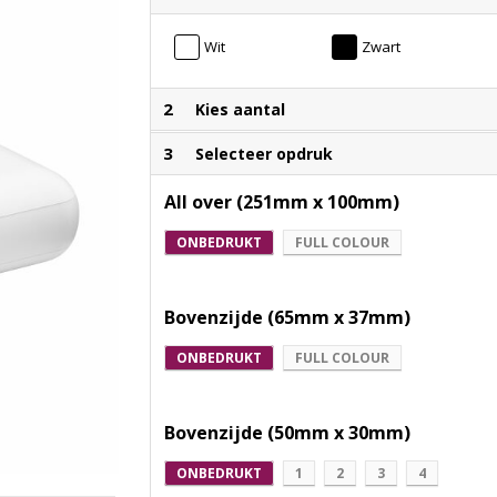
Wit
Zwart
2
Kies aantal
3
Selecteer opdruk
All over (251mm x 100mm)
ONBEDRUKT
FULL COLOUR
Bovenzijde (65mm x 37mm)
ONBEDRUKT
FULL COLOUR
Bovenzijde (50mm x 30mm)
ONBEDRUKT
1
2
3
4