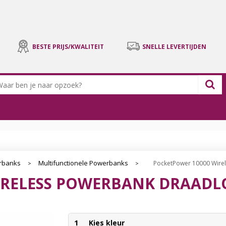
BESTE PRIJS/KWALITEIT
SNELLE LEVERTIJDEN
rbanks
Multifunctionele Powerbanks
PocketPower 10000 Wire
>
>
IRELESS POWERBANK DRAADL
1
Kies kleur