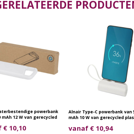
GERELATEERDE PRODUCTE
aterbestendige powerbank
Alnair Type-C powerbank van 
0 mAh 12 W van gerecycled
mAh 10 W van gerecycled plas
 met karabijnhaak
met ingebouwde klapstandaa
 € 10,10
vanaf € 10,94
2 in 1 kabel