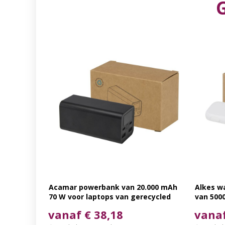
Acamar powerbank van 20.000 mAh
Alkes w
70 W voor laptops van gerecycled
van 500
aluminium
plastic
vanaf € 38,18
vanaf