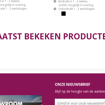
 in 1 - 2 weken,
Bedrukt in 1 - 2 weken,
gelijk in overleg.
sneller mogelijk in overleg.
ukt 1 - 2 werkdagen.
Onbedrukt 1 - 2 werkdagen.
AATST BEKEKEN PRODUCT
ONZE NIEUWSBRIEF
Blijf op de hoogte van de aanbied