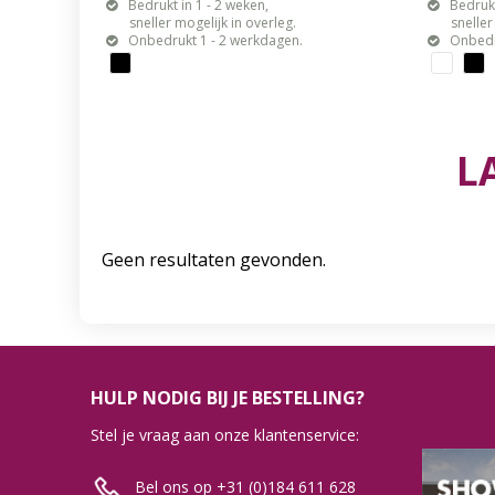
Bedrukt in 1 - 2 weken,
Bedrukt
sneller mogelijk in overleg.
sneller mo
Onbedrukt 1 - 2 werkdagen.
Onbedr
L
Geen resultaten gevonden.
HULP NODIG BIJ JE BESTELLING?
Stel je vraag aan onze klantenservice:
Bel ons op +31 (0)184 611 628