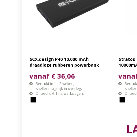
SCX.design P40 10.000 mAh
Stratos
draadloze rubberen powerbank
10000m
met oplichtend
vanaf € 36,06
vanaf
Bedrukt in 1 - 2 weken,
Bedrukt
sneller mogelijk in overleg.
sneller mo
Onbedrukt 1 - 2 werkdagen.
Onbedr
L