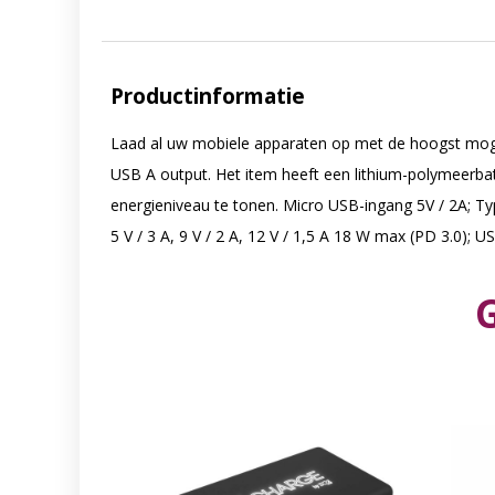
Productinformatie
Laad al uw mobiele apparaten op met de hoogst moge
USB A output. Het item heeft een lithium-polymeerbat
energieniveau te tonen. Micro USB-ingang 5V / 2A; Typ
5 V / 3 A, 9 V / 2 A, 12 V / 1,5 A 18 W max (PD 3.0); U