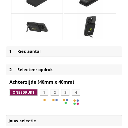
1
Kies aantal
2
Selecteer opdruk
Achterzijde (40mm x 40mm)
ONBEDRUKT
1
2
3
4
Jouw selectie