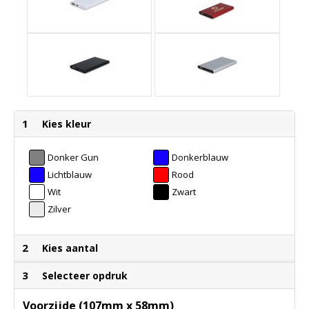
1
Kies kleur
Donker Gun
Donkerblauw
Metal
Lichtblauw
Rood
Wit
Zwart
Zilver
2
Kies aantal
3
Selecteer opdruk
Voorzijde (107mm x 58mm)