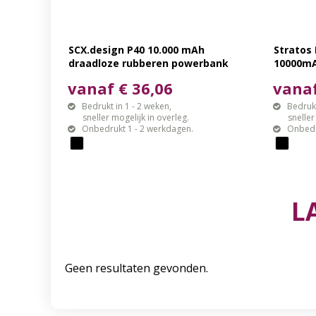
SCX.design P40 10.000 mAh
Stratos
draadloze rubberen powerbank
10000m
met oplichtend
vanaf € 36,06
vanaf
Bedrukt in 1 - 2 weken,
Bedrukt
sneller mogelijk in overleg.
sneller mo
Onbedrukt 1 - 2 werkdagen.
Onbedr
L
Geen resultaten gevonden.