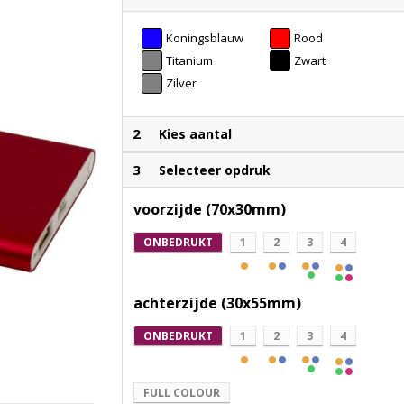
Koningsblauw
Rood
Titanium
Zwart
Zilver
2
Kies aantal
3
Selecteer opdruk
voorzijde (70x30mm)
ONBEDRUKT
1
2
3
4
achterzijde (30x55mm)
ONBEDRUKT
1
2
3
4
FULL COLOUR