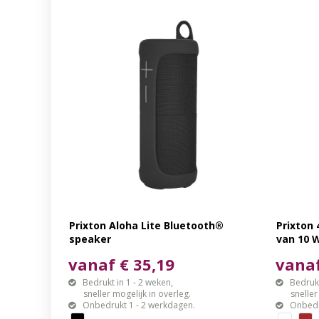
Prixton Aloha Lite Bluetooth®
Prixton
speaker
van 10 W
draadlo
vanaf € 35,19
vanaf
Bedrukt in 1 - 2 weken,
Bedrukt
sneller mogelijk in overleg.
sneller mo
Onbedrukt 1 - 2 werkdagen.
Onbedr