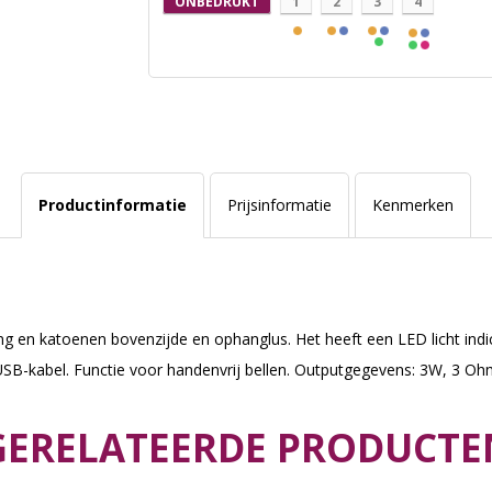
ONBEDRUKT
1
2
3
4
Productinformatie
Prijsinformatie
Kenmerken
g en katoenen bovenzijde en ophanglus. Het heeft een LED licht indi
SB-kabel. Functie voor handenvrij bellen. Outputgegevens: 3W, 3 Ohm e
GERELATEERDE PRODUCTE