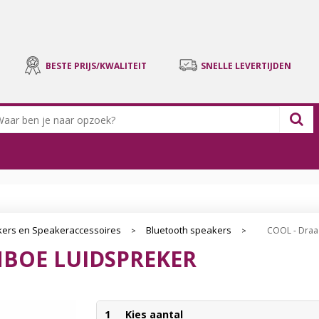
BESTE PRIJS/KWALITEIT
SNELLE LEVERTIJDEN
ers en Speakeraccessoires
Bluetooth speakers
COOL - Draa
>
>
MBOE LUIDSPREKER
1
Kies aantal