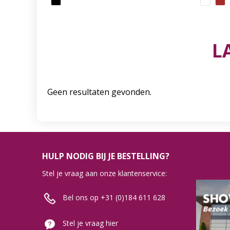
L
Geen resultaten gevonden.
HULP NODIG BIJ JE BESTELLING?
Stel je vraag aan onze klantenservice:
Bel ons op +31 (0)184 611 628
Stel je vraag hier