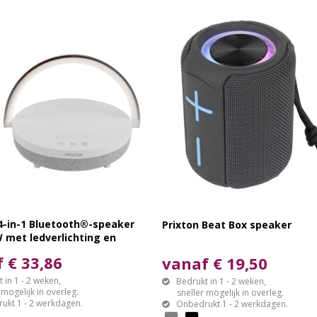
 4-in-1 Bluetooth®-speaker
Prixton Beat Box speaker
 met ledverlichting en
os oplaadstation
 € 33,86
vanaf € 19,50
 in 1 - 2 weken,
Bedrukt in 1 - 2 weken,
gelijk in overleg.
sneller mogelijk in overleg.
ukt 1 - 2 werkdagen.
Onbedrukt 1 - 2 werkdagen.