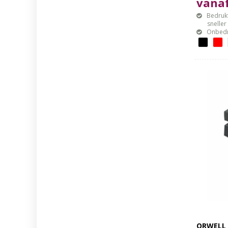
vanaf
Bedrukt
sneller mo
Onbedr
ORWELL 