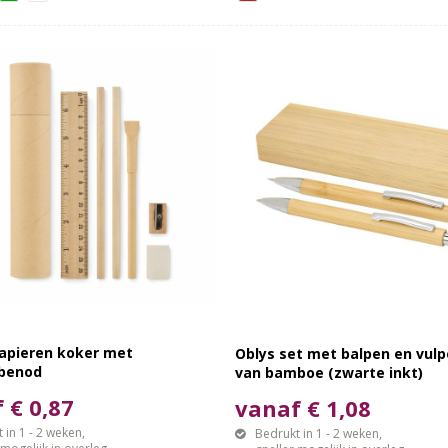
Papieren koker met
Oblys set met balpen en vulp
benod
van bamboe (zwarte inkt)
 € 0,87
vanaf € 1,08
 in 1 - 2 weken,
Bedrukt in 1 - 2 weken,