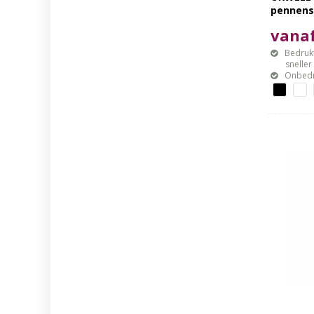
pennens
vanaf
Bedrukt
sneller mo
Onbedr