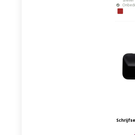
sneller mo
Onbedr
Schrijfs