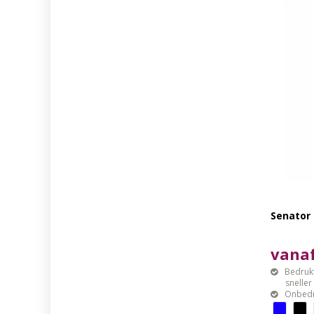
Senator 
vanaf
Bedrukt
sneller mo
Onbedr