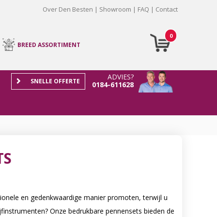
Over Den Besten
Showroom
FAQ
Contact
0
BREED ASSORTIMENT
ADVIES?
SNELLE OFFERTE
0184-611628
TS
sionele en gedenkwaardige manier promoten, terwijl u
rijfinstrumenten? Onze bedrukbare pennensets bieden de