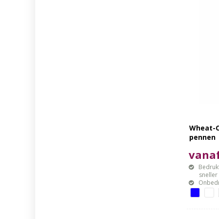
Wheat-C
pennen
vanaf
Bedrukt
sneller mo
Onbedr