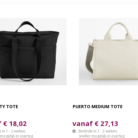
ITY TOTE
PUERTO MEDIUM TOTE
 € 18,02
vanaf € 27,13
 in 1 - 2 weken,
Bedrukt in 1 - 2 weken,
gelijk in overleg.
sneller mogelijk in overleg.