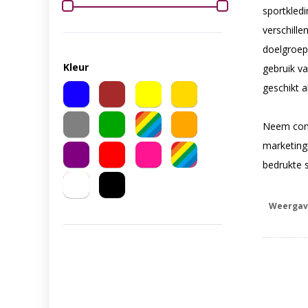
sportkled
verschille
doelgroep
Kleur
gebruik v
geschikt 
Neem cont
marketingi
bedrukte s
Weergav