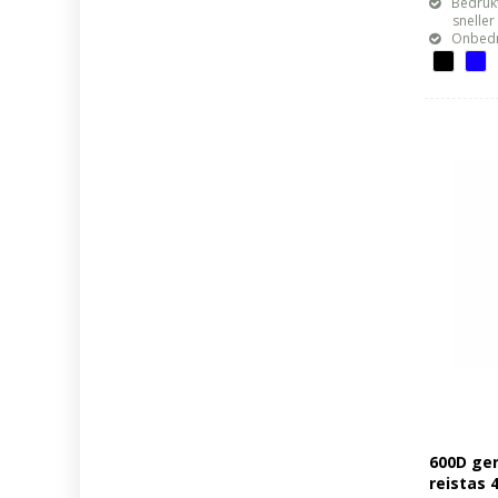
Bedrukt
sneller mo
Onbedr
600D ger
reistas 4