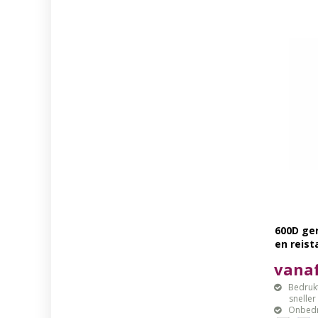
600D ge
en reist
vanaf
Bedrukt
sneller mo
Onbedr