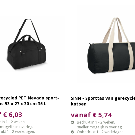
recycled PET Nevada sport-
SINN - Sporttas van gerecycl
as 53 x 27 x 30 cm 35 L
katoen
 € 6,03
vanaf € 5,74
 in 1 - 2 weken,
Bedrukt in 1 - 2 weken,
gelijk in overleg.
sneller mogelijk in overleg.
ukt 1 - 2 werkdagen.
Onbedrukt 1 - 2 werkdagen.