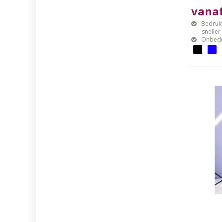
vanaf
Bedrukt
sneller mo
Onbedr