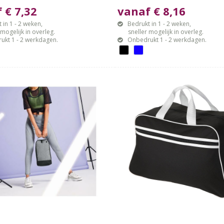
 € 7,32
vanaf € 8,16
 in 1 - 2 weken,
Bedrukt in 1 - 2 weken,
gelijk in overleg.
sneller mogelijk in overleg.
ukt 1 - 2 werkdagen.
Onbedrukt 1 - 2 werkdagen.