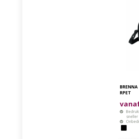
BRENNA 
RPET
vanaf
Bedrukt
sneller mo
Onbedr