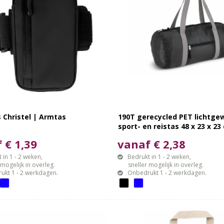
 Christel | Armtas
190T gerecycled PET lichtge
sport- en reistas 48 x 23 x 23
 € 1,39
vanaf € 2,38
 in 1 - 2 weken,
Bedrukt in 1 - 2 weken,
gelijk in overleg.
sneller mogelijk in overleg.
ukt 1 - 2 werkdagen.
Onbedrukt 1 - 2 werkdagen.