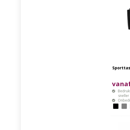
Sporttas
vanaf
Bedrukt
sneller mo
Onbedr