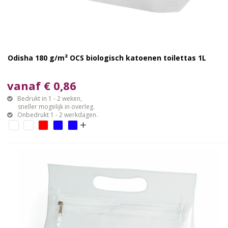
Odisha 180 g/m² OCS biologisch katoenen toilettas 1L
vanaf € 0,86
Bedrukt in 1 - 2 weken,
sneller mogelijk in overleg.
Onbedrukt 1 - 2 werkdagen.